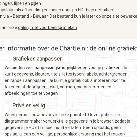
ngen, lijnen en pijlen.
opslaan als afbeelding en indien nodig in HD (high definition).
aan via » Bestand » Bewaar. Dat bestand kun je later op onze site bewerk
k dan onze
galerij met voorbeeldgrafieken
.
r informatie over de Chartle.nl: de online grafiek
Grafieken aanpassen
We bieden veel aanpassingsmogelijkheden voor je grafieken. Je
kunt gegevens, kleuren, titels, lettertypen, labels, achtergronden
en randen aanpassen. Je kunt je grafiek ook annoteren door te
tekenen of door lijnen, tekst, vormen, pictogrammen en
afbeeldingen toe te voegen.
Privé en veilig
Wees gerust, jouw privacy is onze prioriteit. Onze grafiek- en
diagrammenmaker verwerkt alle gegevens in je browser, zodat je
gegevens je PC of mobiel nooit verlaten. Geen uploads, geen
opslag, alleen een veilige, persoonlijke ervaring met het maken