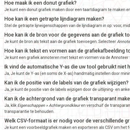
Hoe maak ik een donut grafiek?
Je kunt een donut grafiek maken door een taartdiagram te maken en
Hoe kan ik een getrapte lijndiagram maken?
Stel de getrapte lijneigenschappen van de lijndiagram in op: voor, mi
Hoe kan ik de bron voor de gegevens aan de grafiek 
Je kunt de bron als tekst aan de grafiek toevoegen. Selecteer
Annote
Hoe kan ik tekst en vormen aan de grafiekafbeelding 
Je kunt een grafiek annoteren met tekst en vormen via de Annoteer 
Ik vind de automatische Y-as die uw tool gebruikt niet 
Ja, Je kunt de Y-as (en soms de X-as) handmatig instellen door mini
Kan ik de positie van de labels van de grafiek wijzigen?
Ja, je kunt de positie van de labels wijzigen door de uitlijning- en ank
Kan ik de achtergrond van de grafiek transparant mak
Ja, klik
Eigenschappen » Achtergrondkleur
en verschuif de transparant
transparantie te behouden.
Welk CSV-formaat is er nodig voor de verschillende g
Je kunt een voorbeeldgrafiek maken en exporteren als CSV om het f