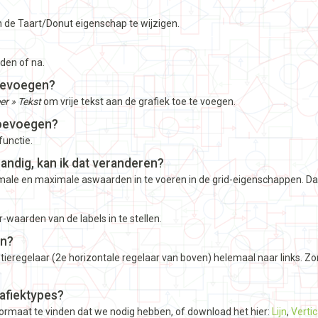
 de Taart/Donut eigenschap te wijzigen.
dden of na.
toevoegen?
er » Tekst
om vrije tekst aan de grafiek toe te voegen.
toevoegen?
functie.
handig, kan ik dat veranderen?
male en maximale aswaarden in te voeren in de grid-eigenschappen. Daa
er-waarden van de labels in te stellen.
en?
ieregelaar (2e horizontale regelaar van boven) helemaal naar links. Zo
rafiektypes?
ormaat te vinden dat we nodig hebben, of download het hier:
Lijn
,
Vertic